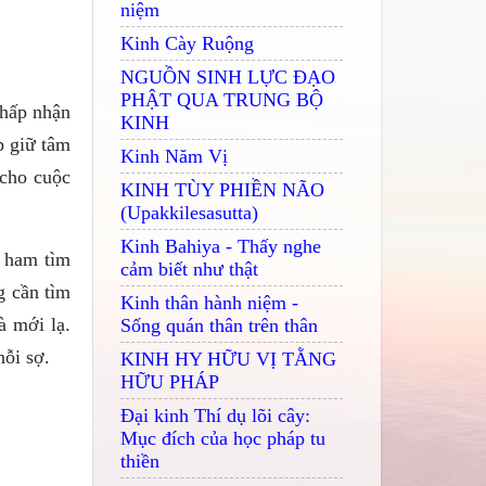
niệm
Kinh Cày Ruộng
NGUỒN SINH LỰC ĐẠO
PHẬT QUA TRUNG BỘ
chấp nhận
KINH
p giữ tâm
Kinh Năm Vị
 cho cuộc
KINH TÙY PHIỀN NÃO
(Upakkilesasutta)
Kinh Bahiya - Thấy nghe
ể ham tìm
cảm biết như thật
g cần tìm
Kinh thân hành niệm -
à mới lạ.
Sống quán thân trên thân
nỗi sợ.
KINH HY HỮU VỊ TẰNG
HỮU PHÁP
Đại kinh Thí dụ lõi cây:
Mục đích của học pháp tu
thiền