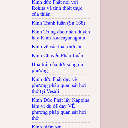
Kinh đức Phật nói với
Rohita và tính thiết thực
của thiền
Kinh Tranh luận (Sn 168)
Kinh Trung đạo nhân duyên
hay Kinh Kaccayanagotta
Kinh về các loại thức ăn
Kinh Chuyển Pháp Luân
Hoa trái của đời sống du
phương
Kinh đức Phật dạy về
phương pháp quan sát hơi
thở tại Vesali
Kinh Đức Phật lấy Kappina
làm ví dụ để dạy VỀ
phương pháp quan sát hơi
thở
Kinh niệm xứ