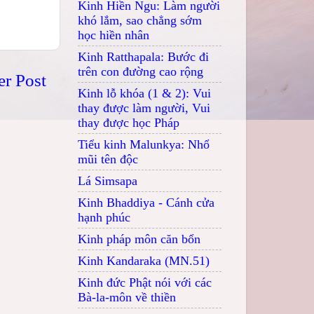
Kinh Hiền Ngu: Làm người
khó lắm, sao chẳng sớm
học hiền nhân
Kinh Ratthapala: Bước đi
trên con đường cao rộng
er Post
Kinh lỗ khóa (1 & 2): Vui
thay được làm người, Vui
thay được học Pháp
Tiểu kinh Malunkya: Nhổ
mũi tên độc
Lá Simsapa
Kinh Bhaddiya - Cánh cửa
hạnh phúc
Kinh pháp môn căn bổn
Kinh Kandaraka (MN.51)
Kinh đức Phật nói với các
Bà-la-môn về thiền