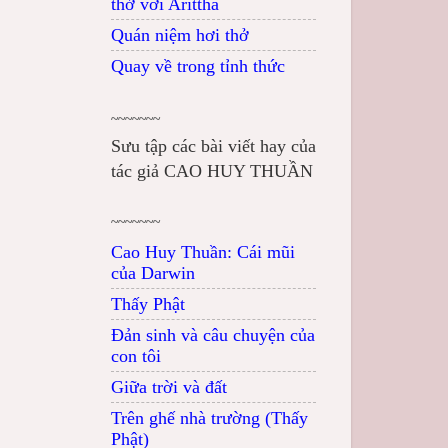
thở với Arittha
Quán niệm hơi thở
Quay về trong tỉnh thức
~~~~~~~
Sưu tập các bài viết hay của
tác giả CAO HUY THUẦN
~~~~~~~
Cao Huy Thuần: Cái mũi
của Darwin
Thấy Phật
Đản sinh và câu chuyện của
con tôi
Giữa trời và đất
Trên ghế nhà trường (Thấy
Phật)