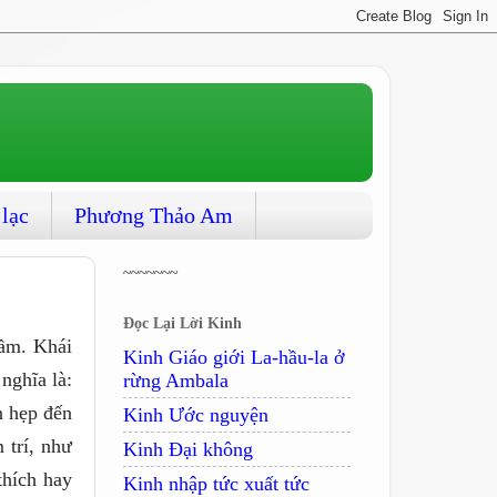
 lạc
Phương Thảo Am
~~~~~~~
Đọc Lại Lời Kinh
lầm. Khái
Kinh Giáo giới La-hầu-la ở
nghĩa là:
rừng Ambala
n hẹp đến
Kinh Ước nguyện
 trí, như
Kinh Ðại không
thích hay
Kinh nhập tức xuất tức