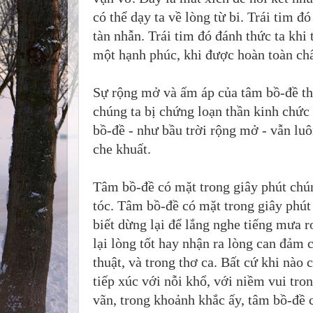
có thể dạy ta về lòng từ bi. Trái tim đ
tàn nhẫn. Trái tim đó đánh thức ta khi 
một hạnh phúc, khi được hoàn toàn chấp
Sự rộng mở và ấm áp của tâm bồ-đề thậ
chúng ta bị chứng loạn thần kinh chức 
bồ-đề - như bầu trời rộng mở - vẫn lu
che khuất.
Tâm bồ-đề có mặt trong giây phút chún
tóc. Tâm bồ-đề có mặt trong giây phút 
biết dừng lại để lắng nghe tiếng mưa r
lại lòng tốt hay nhận ra lòng can đảm 
thuật, và trong thơ ca. Bất cứ khi nào 
tiếp xúc với nỗi khổ, với niềm vui tro
vãn, trong khoảnh khắc ấy, tâm bồ-đề c