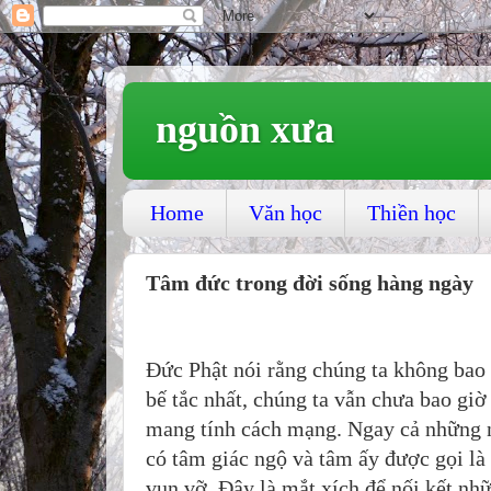
nguồn xưa
Home
Văn học
Thiền học
Tâm đức trong đời sống hàng ngày
Đức Phật nói rằng chúng ta không bao 
bế tắc nhất, chúng ta vẫn chưa bao giờ
mang tính cách mạng. Ngay cả những n
có tâm giác ngộ và tâm ấy được gọi l
vụn vỡ. Đây là mắt xích để nối kết nhữ