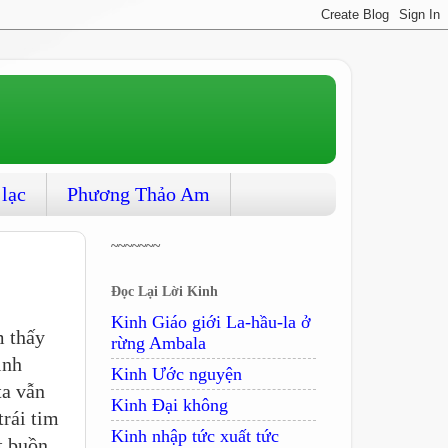
 lạc
Phương Thảo Am
~~~~~~~
Đọc Lại Lời Kinh
Kinh Giáo giới La-hầu-la ở
m thấy
rừng Ambala
ịnh
Kinh Ước nguyện
ta vẫn
Kinh Ðại không
rái tim
Kinh nhập tức xuất tức
t buồn