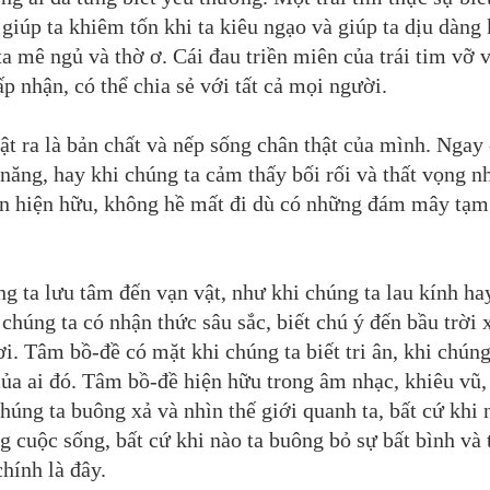
ó giúp ta khiêm tốn khi ta kiêu ngạo và giúp ta dịu dàng 
ta mê ngủ và thờ ơ. Cái đau triền miên của trái tim vỡ 
 nhận, có thể chia sẻ với tất cả mọi người.
t ra là bản chất và nếp sống chân thật của mình. Ngay 
năng, hay khi chúng ta cảm thấy bối rối và thất vọng n
ôn hiện hữu, không hề mất đi dù có những đám mây tạm
g ta lưu tâm đến vạn vật, như khi chúng ta lau kính ha
chúng ta có nhận thức sâu sắc, biết chú ý đến bầu trời 
ơi. Tâm bồ-đề có mặt khi chúng ta biết tri ân, khi chún
của ai đó. Tâm bồ-đề hiện hữu trong âm nhạc, khiêu vũ,
chúng ta buông xả và nhìn thế giới quanh ta, bất cứ khi 
ng cuộc sống, bất cứ khi nào ta buông bỏ sự bất bình và 
hính là đây.