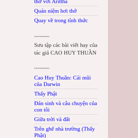
thở với Arittha
Quán niệm hơi thở
Quay về trong tỉnh thức
~~~~~~~
Sưu tập các bài viết hay của
tác giả CAO HUY THUẦN
~~~~~~~
Cao Huy Thuần: Cái mũi
của Darwin
Thấy Phật
Đản sinh và câu chuyện của
con tôi
Giữa trời và đất
Trên ghế nhà trường (Thấy
Phật)