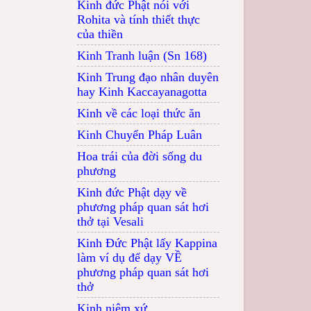
Kinh đức Phật nói với
Rohita và tính thiết thực
của thiền
Kinh Tranh luận (Sn 168)
Kinh Trung đạo nhân duyên
hay Kinh Kaccayanagotta
Kinh về các loại thức ăn
Kinh Chuyển Pháp Luân
Hoa trái của đời sống du
phương
Kinh đức Phật dạy về
phương pháp quan sát hơi
thở tại Vesali
Kinh Đức Phật lấy Kappina
làm ví dụ để dạy VỀ
phương pháp quan sát hơi
thở
Kinh niệm xứ