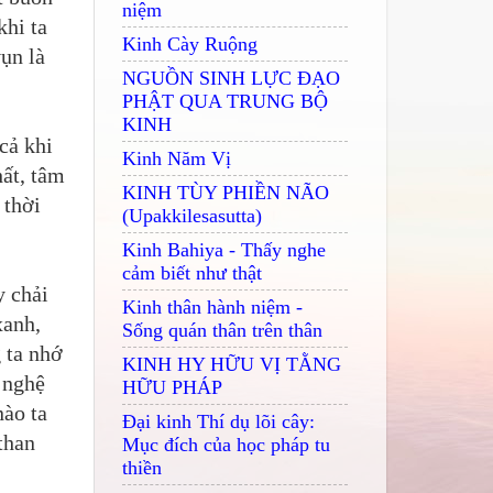
niệm
khi ta
Kinh Cày Ruộng
vụn là
NGUỒN SINH LỰC ĐẠO
PHẬT QUA TRUNG BỘ
KINH
cả khi
Kinh Năm Vị
hất, tâm
KINH TÙY PHIỀN NÃO
 thời
(Upakkilesasutta)
Kinh Bahiya - Thấy nghe
cảm biết như thật
y chải
Kinh thân hành niệm -
xanh,
Sống quán thân trên thân
g ta nhớ
KINH HY HỮU VỊ TẰNG
 nghệ
HỮU PHÁP
nào ta
Đại kinh Thí dụ lõi cây:
than
Mục đích của học pháp tu
thiền