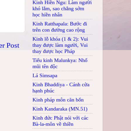
Kinh Hiền Ngu: Làm người
khó lắm, sao chẳng sớm
học hiền nhân
Kinh Ratthapala: Bước đi
trên con đường cao rộng
Kinh lỗ khóa (1 & 2): Vui
er Post
thay được làm người, Vui
thay được học Pháp
Tiểu kinh Malunkya: Nhổ
mũi tên độc
Lá Simsapa
Kinh Bhaddiya - Cánh cửa
hạnh phúc
Kinh pháp môn căn bổn
Kinh Kandaraka (MN.51)
Kinh đức Phật nói với các
Bà-la-môn về thiền