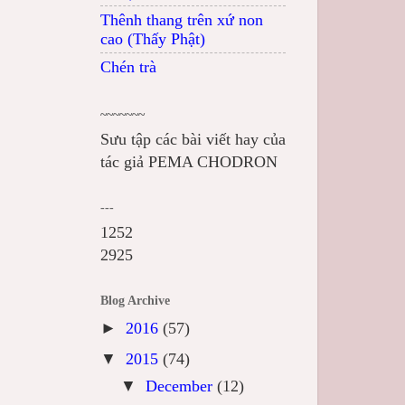
Thênh thang trên xứ non
cao (Thấy Phật)
Chén trà
~~~~~~~
Sưu tập các bài viết hay của
tác giả PEMA CHODRON
---
1252
2925
Blog Archive
►
2016
(57)
▼
2015
(74)
▼
December
(12)