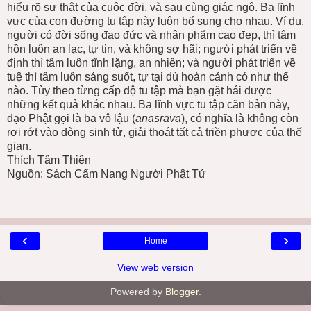
hiểu rõ sự thật của cuộc đời, và sau cùng giác ngộ. Ba lĩnh
vực của con đường tu tập này luôn bổ sung cho nhau. Ví dụ,
người có đời sống đạo đức và nhân phẩm cao đẹp, thì tâm
hồn luôn an lạc, tự tin, và không sợ hãi; người phát triển về
định thì tâm luôn tĩnh lặng, an nhiên; và người phát triển về
tuệ thì tâm luôn sáng suốt, tự tại dù hoàn cảnh có như thế
nào. Tùy theo từng cấp độ tu tập mà bạn gặt hái được
những kết quả khác nhau. Ba lĩnh vực tu tập căn bản này,
đạo Phật gọi là ba vô lậu (
anāsrava
), có nghĩa là không còn
rơi rớt vào dòng sinh tử, giải thoát tất cả triền phược của thế
gian.
Thích Tâm Thiện
Nguồn: Sách Cẩm Nang Người Phật Tử
‹
›
Home
View web version
Powered by
Blogger
.