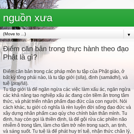
nguồn xưa
▼
Điểm căn bản trong thực hành theo đạo
Phật là gì?
Điểm căn bản trong các pháp môn tu tập của Phật giáo, ở
bất kỳ tông phái nào, là tu tập giới (
sīla
), định (
samādhi
), và
tuệ (
prajňā
).
Tu tập giới là để ngăn ngừa các việc làm xấu ác, ngăn ngừa
các khả năng tạo nghiệp xấu ác đang còn tiềm ẩn trong tâm
thức, và phát triển nhân phẩm đạo đức của con người. Nói
cách khác, tu giới có nghĩa là rèn luyện đời sống đạo đức và
xây dựng nhân phẩm cao qúy cho chính bản thân mình. Tu
định, hay còn gọi là thiền định, là để gội rửa các phiền não
nhiễm ô trong tâm, làm cho tâm trở nên trong sạch, an tịnh,
và sáng suốt. Tu tuệ là để phát huy trí tuệ, nhận thức chân lý,