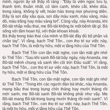
mình, người ấy sẽ thấy rõ ràng : “Đây là viên ngọc lưu ly,
thanh tịnh, thuần nhất, có tám cạnh, khéo cắt, khéo dũa,
trong sáng, không tỳ vết, hoàn hảo trong mọi phương diện.
Đây là sợi dây xâu qua, sợi dây màu xanh, màu vàng, màu
đỏ, màu trắng hay màu vàng lợt”. Cũng vậy, này Ananda, khi
Bồ-tát nhập mẫu thai, mẹ Bồ-tát không bị một bệnh tật gì. Bà
sống với tâm hoan hỷ, với thân khoan khoái.
Bà thấy trong bào thai của mình vị Bồ-tát đầy đủ bộ phận và
chân tay”. Vì rằng, bạch Thế Tôn... con thọ trì sự việc này,
bạch Thế Tôn, là một hy hữu, một vị tằng hữu của Thế Tôn.
Bạch Thế Tôn con tận mặt nghe, con tận mặt ghi nhớ
từ Thế Tôn : “Sau khi sanh Bồ-tát bảy ngày, này Ananda, mẹ
Bồ-tát mệnh chung và sanh lên cõi trời Đâu suất”. Vì rằng,
bạch Thế Tôn... con thọ trì sự việc này, bạch Thế Tôn, là một
hy hữu, một vị tằng hữu của Thế Tôn.
Bạch Thế Tôn, con tận mặt nghe, con tận mặt ghi nhớ
từ Thế Tôn : “Trong khi các người đàn bà khác, này Ananda,
mang bầu thai trong bụng chín tháng hay mười tháng rồi
mới sanh, mẹ Bồ-tát sanh Bồ-tát không phải như vậy. Mẹ
Bồ-tát mang Bồ-tát trong bụng mười tháng rồi mới sanh”. Vì
rằng, bạch Thế Tôn.. con thọ trì sự việc này, bạch Thế Tôn,
là một hy hữu, một vị tằng hữu của Thế Tôn.