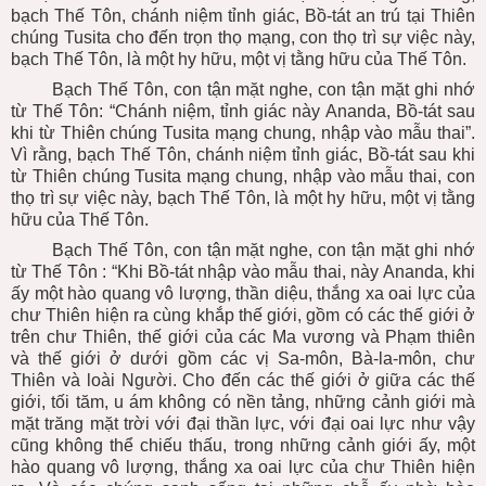
bạch Thế Tôn, chánh niệm tỉnh giác, Bồ-tát an trú tại Thiên
chúng Tusita cho đến trọn thọ mạng, con thọ trì sự việc này,
bạch Thế Tôn, là một hy hữu, một vị tằng hữu của Thế Tôn.
Bạch Thế Tôn, con tận mặt nghe, con tận mặt ghi nhớ
từ Thế Tôn: “Chánh niệm, tỉnh giác này Ananda, Bồ-tát sau
khi từ Thiên chúng Tusita mạng chung, nhập vào mẫu thai”.
Vì rằng, bạch Thế Tôn, chánh niệm tỉnh giác, Bồ-tát sau khi
từ Thiên chúng Tusita mạng chung, nhập vào mẫu thai, con
thọ trì sự việc này, bạch Thế Tôn, là một hy hữu, một vị tằng
hữu của Thế Tôn.
Bạch Thế Tôn, con tận mặt nghe, con tận mặt ghi nhớ
từ Thế Tôn : “Khi Bồ-tát nhập vào mẫu thai, này Ananda, khi
ấy một hào quang vô lượng, thần diệu, thắng xa oai lực của
chư Thiên hiện ra cùng khắp thế giới, gồm có các thế giới ở
trên chư Thiên, thế giới của các Ma vương và Phạm thiên
và thế giới ở dưới gồm các vị Sa-môn, Bà-la-môn, chư
Thiên và loài Người. Cho đến các thế giới ở giữa các thế
giới, tối tăm, u ám không có nền tảng, những cảnh giới mà
mặt trăng mặt trời với đại thần lực, với đại oai lực như vậy
cũng không thể chiếu thấu, trong những cảnh giới ấy, một
hào quang vô lượng, thắng xa oai lực của chư Thiên hiện