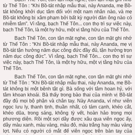
từ Thế Tôn : “Khi Bồ-tát nhập mẫu thai, này Ananda, mẹ Bồ-
tát không khởi dục tâm đối với một nam nhân nào, và mẹ
Bồ-tát không bị xâm phạm bởi bất kỳ người đàn ông nào có
nhiễm tâm”. Vì rằng, bạch Thế Tôn... con thọ trì sự việc này,
bạch Thế Tôn, là một hy hữu, một vị tằng hữu của Thế Tôn.
Bạch Thế Tôn, con tận mặt nghe, con tận mặt ghi nhớ
từ Thế Tôn : “Khi Bồ-tát nhập mẫu thai, này Ananda, mẹ vị
Bồ-tát tận hưởng năm dục công đức đầy đủ, tận hưởng trọn
năm dục công đức”. Vì rằng, bạch Thế Tôn... con thọ trì sự
việc này, bạch Thế Tôn, là một hy hữu, một vị tằng hữu của
Thế Tôn.
Bạch Thế Tôn, con tận mặt nghe, con tận mặt ghi nhớ
từ Thế Tôn : “Khi Bồ-tát nhập mẫu thai, này Ananda, mẹ Bồ-
tát không bị một bệnh tật gì. Bà sống với tâm hoan hỷ, với
tâm khoan khoái. Bà thấy trong bào thai của mình vị Bồ-tát
đầy đủ mọi bộ phận và chân tay. Này Ananda, ví như viên
ngọc lưu ly, thanh tịnh, thuần nhất, có tám cạnh, khéo cắt,
khéo dũa, trong sáng, không tỳ vết, hoàn hảo trong mọi
phương diện. Rồi một sợi dây được xâu qua viên ngọc ấy,
dây màu xanh, màu vàng, màu đỏ, màu trắng hay màu vàng
lợt. Nếu có người có mắt để viên ngọc trên bàn tay của