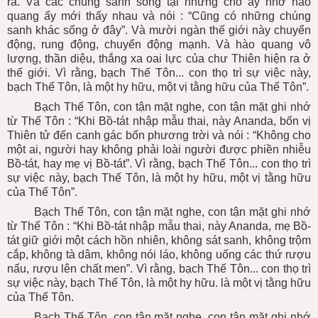
ra. Và các chúng sanh sống tại những chỗ ấy nhờ hào
quang ấy mới thấy nhau và nói : “Cũng có những chúng
sanh khác sống ở đây”. Và mười ngàn thế giới này chuyển
động, rung động, chuyển động mạnh. Và hào quang vô
lượng, thần diệu, thắng xa oai lực của chư Thiên hiện ra ở
thế giới. Vì rằng, bạch Thế Tôn... con thọ trì sự việc này,
bạch Thế Tôn, là một hy hữu, một vị tằng hữu của Thế Tôn”.
Bạch Thế Tôn, con tận mặt nghe, con tận mặt ghi nhớ
từ Thế Tôn : “Khi Bồ-tát nhập mẫu thai, này Ananda, bốn vị
Thiên tử đến canh gác bốn phương trời và nói : “Không cho
một ai, người hay không phải loài người được phiền nhiễu
Bồ-tát, hay mẹ vị Bồ-tát”. Vì rằng, bạch Thế Tôn... con thọ trì
sự việc này, bạch Thế Tôn, là một hy hữu, một vị tằng hữu
của Thế Tôn”.
Bạch Thế Tôn, con tận mặt nghe, con tận mặt ghi nhớ
từ Thế Tôn : “Khi Bồ-tát nhập mẫu thai, này Ananda, mẹ Bồ-
tát giữ giới một cách hồn nhiên, không sát sanh, không trộm
cắp, không tà dâm, không nói láo, không uống các thứ rượu
nấu, rượu lên chất men”. Vì rằng, bạch Thế Tôn... con thọ trì
sự việc này, bạch Thế Tôn, là một hy hữu. là một vị tằng hữu
của Thế Tôn.
Bạch Thế Tôn, con tận mặt nghe, con tận mặt ghi nhớ