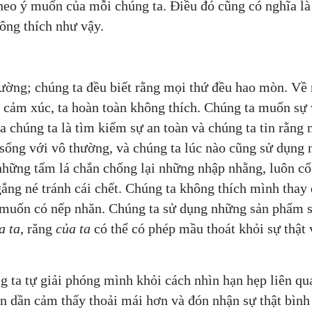
heo ý muốn của mỗi chúng ta. Điều đó cũng có nghĩa là
ông thích như vậy.
hường; chúng ta đều biết rằng mọi thứ đều hao mòn. Về
ặt cảm xúc, ta hoàn toàn không thích. Chúng ta muốn sự
a chúng ta là tìm kiếm sự an toàn và chúng ta tin rằng
sống với vô thường, và chúng ta lúc nào cũng sử dụng
hững tấm lá chắn chống lại những nhập nhằng, luôn cố
ắng né tránh cái chết. Chúng ta không thích mình thay 
 muốn có nếp nhăn. Chúng ta sử dụng những sản phẩm 
a ta
, răng
của ta
có thể có phép mầu thoát khỏi sự thật 
 ta tự giải phóng mình khỏi cách nhìn hạn hẹp liên qu
n dần cảm thấy thoải mái hơn và đón nhận sự thật bìn