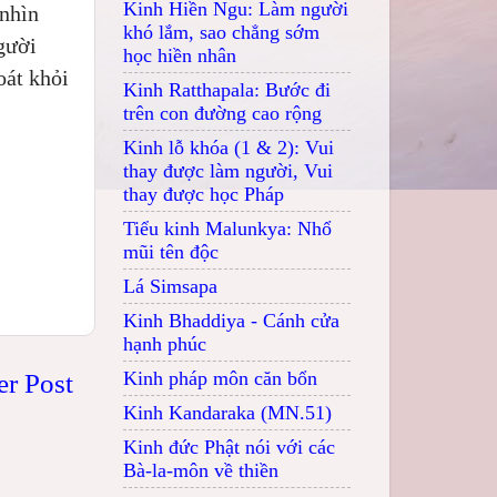
Kinh Hiền Ngu: Làm người
 nhìn
khó lắm, sao chẳng sớm
người
học hiền nhân
oát khỏi
Kinh Ratthapala: Bước đi
trên con đường cao rộng
Kinh lỗ khóa (1 & 2): Vui
thay được làm người, Vui
thay được học Pháp
Tiểu kinh Malunkya: Nhổ
mũi tên độc
Lá Simsapa
Kinh Bhaddiya - Cánh cửa
hạnh phúc
Kinh pháp môn căn bổn
er Post
Kinh Kandaraka (MN.51)
Kinh đức Phật nói với các
Bà-la-môn về thiền