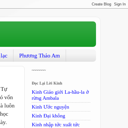
 lạc
Phương Thảo Am
~~~~~~~
Đọc Lại Lời Kinh
 Tự
Kinh Giáo giới La-hầu-la ở
nó vốn
rừng Ambala
và luôn
Kinh Ước nguyện
 học
Kinh Ðại không
ày.
Kinh nhập tức xuất tức