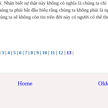
i. Nhận biết sự thật này không có nghĩa là chúng ta chỉ
húng ta phải bắt đầu hiểu rằng chúng ta không phải là 
úng ta sẽ không còn tin trên đời này có người có thể th
|
3
|
4
|
5
|
6
|
7
|
8
|
9
|
10
|
11
|
12
|
13
|
Home
Old