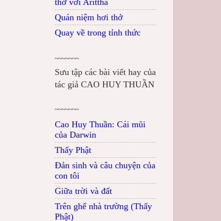
thở với Arittha
Quán niệm hơi thở
Quay về trong tỉnh thức
~~~~~~~
Sưu tập các bài viết hay của
tác giả CAO HUY THUẦN
~~~~~~~
Cao Huy Thuần: Cái mũi
của Darwin
Thấy Phật
Đản sinh và câu chuyện của
con tôi
Giữa trời và đất
Trên ghế nhà trường (Thấy
Phật)