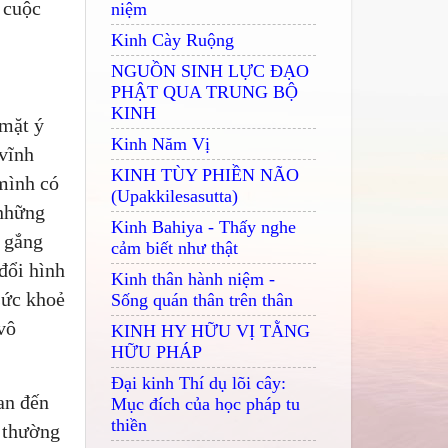
 cuộc
niệm
Kinh Cày Ruộng
NGUỒN SINH LỰC ĐẠO
PHẬT QUA TRUNG BỘ
KINH
 mặt ý
Kinh Năm Vị
 vĩnh
KINH TÙY PHIỀN NÃO
 mình có
(Upakkilesasutta)
 những
Kinh Bahiya - Thấy nghe
 gắng
cảm biết như thật
đổi hình
Kinh thân hành niệm -
sức khoẻ
Sống quán thân trên thân
vô
KINH HY HỮU VỊ TẰNG
HỮU PHÁP
Đại kinh Thí dụ lõi cây:
an đến
Mục đích của học pháp tu
thiền
h thường