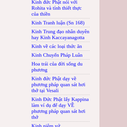
Kinh đức Phật nói với
Rohita và tính thiết thực
của thiền
Kinh Tranh luận (Sn 168)
Kinh Trung đạo nhân duyên
hay Kinh Kaccayanagotta
Kinh về các loại thức ăn
Kinh Chuyển Pháp Luân
Hoa trái của đời sống du
phương
Kinh đức Phật dạy về
phương pháp quan sát hơi
thở tại Vesali
Kinh Đức Phật lấy Kappina
làm ví dụ để dạy VỀ
phương pháp quan sát hơi
thở
Kinh niệm xứ