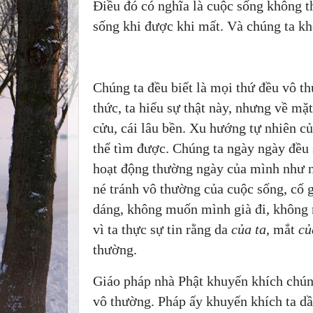
Điều đó có nghĩa là cuộc sống không t
sống khi được khi mất. Và chúng ta kh
Chúng ta đều biết là mọi thứ đều vô t
thức, ta hiểu sự thật này, nhưng về m
cửu, cái lâu bền. Xu hướng tự nhiên củ
thể tìm được. Chúng ta ngày ngày đều 
hoạt động thường ngày của mình như n
né tránh vô thường của cuộc sống, cố g
dáng, không muốn mình già đi, không
vì ta thực sự tin rằng da
của ta
, mắt
củ
thường.
Giáo pháp nhà Phật khuyến khích chúng
vô thường. Pháp ấy khuyến khích ta dầ