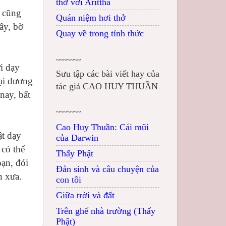
thở với Arittha
i cũng
Quán niệm hơi thở
ây, bờ
Quay về trong tỉnh thức
~~~~~~~
i dạy
Sưu tập các bài viết hay của
đại dương
tác giả CAO HUY THUẦN
nay, bất
~~~~~~~
Cao Huy Thuần: Cái mũi
ật dạy
của Darwin
 có thể
Thấy Phật
ạn, đói
Đản sinh và câu chuyện của
n xưa.
con tôi
Giữa trời và đất
Trên ghế nhà trường (Thấy
Phật)