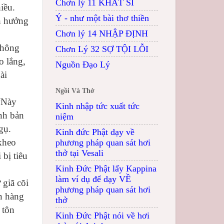
Chơn lý 11 KHẤT SĨ
iều.
Ý - như một bài thơ thiền
h hưởng
Chơn lý 14 NHẬP ĐỊNH
thông
Chơn Lý 32 SỢ TỘI LỖI
o lắng,
Nguồn Đạo Lý
ài
Ngồi Và Thở
 “Này
Kinh nhập tức xuất tức
nh bản
niệm
gụ.
Kinh đức Phật dạy về
kheo
phương pháp quan sát hơi
thở tại Vesali
 bị tiêu
Kinh Đức Phật lấy Kappina
làm ví dụ để dạy VỀ
 giã cõi
phương pháp quan sát hơi
ản hàng
thở
 tôn
Kinh Đức Phật nói về hơi