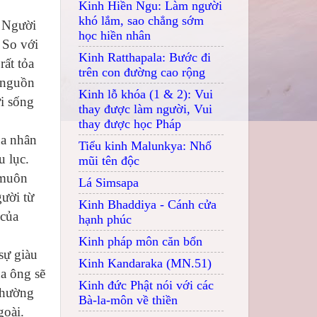
Kinh Hiền Ngu: Làm người
khó lắm, sao chẳng sớm
. Người
học hiền nhân
 So với
Kinh Ratthapala: Bước đi
ất tỏa
trên con đường cao rộng
t nguồn
Kinh lỗ khóa (1 & 2): Vui
ời sống
thay được làm người, Vui
thay được học Pháp
ủa nhân
Tiểu kinh Malunkya: Nhổ
u lục.
mũi tên độc
 muôn
Lá Simsapa
gười từ
Kinh Bhaddiya - Cánh cửa
 của
hạnh phúc
Kinh pháp môn căn bổn
sự giàu
Kinh Kandaraka (MN.51)
a ông sẽ
Kinh đức Phật nói với các
thường
Bà-la-môn về thiền
goài.