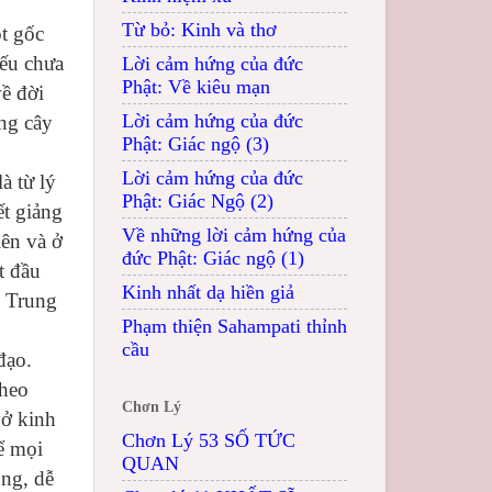
Từ bỏ: Kinh và thơ
ột gốc
nếu chưa
Lời cảm hứng của đức
Phật: Về kiêu mạn
về đời
Lời cảm hứng của đức
ng cây
Phật: Giác ngộ (3)
Lời cảm hứng của đức
à từ lý
Phật: Giác Ngộ (2)
ết giảng
Về những lời cảm hứng của
ên và ở
đức Phật: Giác ngộ (1)
t đầu
Kinh nhất dạ hiền giả
p Trung
Phạm thiện Sahampati thỉnh
cầu
đạo.
theo
Chơn Lý
vở kinh
Chơn Lý 53 SỐ TỨC
ể mọi
QUAN
ụng, dễ