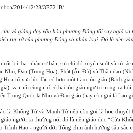
vanhoa/2014/12/28/3E721B/
 cứu và giảng dạy văn hóa phương Đông tôi suy nghĩ và 
 biểu rực rỡ của phương Đông và nhân loại. Đó là nền vă
cốt lõi, hạt nhân cơ bản, sợi chỉ đó xuyên suốt và có tác
 học Nho, Đạo (Trung Hoa), Phật (Ấn Độ) và Thần đạo (Nhậ
 Hoa cổ xưa lúc đầu có hơn một trăm tôn giáo (Bách gia c
gia), và cuối cùng chỉ có hai tôn giáo ngự trị trong xã hộ
ến Trung Quốc là Nho và Đạo giáo (hay còn gọi là Lão gi
áo là Khổng Tử và Mạnh Tử nên còn gọi là học thuyết
 giáo người ta thường nói đó là nền giáo dục “Cửa Khổ
do Trình Hạo - người đời Tống chịu ảnh hưởng sâu sắc 