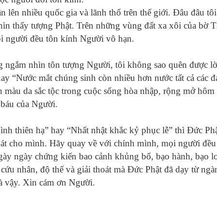
n lên nhiều quốc gia và lãnh thổ trên thế giới. Đâu đâu tô
ìn thấy tượng Phật. Trên những vùng đất xa xôi của bờ T
 người đều tôn kính Người vô hạn.
g ngắm nhìn tôn tượng Người, tôi không sao quên được lờ
hay “Nước mắt chúng sinh còn nhiều hơn nước tất cả các 
uôn màu da sắc tộc trong cuộc sống hòa nhập, rộng mở hôm 
ý báu của Người.
bình thiên hạ” hay “Nhất nhật khắc kỷ phục lễ” thì Đức Ph
oát cho mình. Hãy quay về với chính mình, mọi người đều
ngày ngày chứng kiến bao cảnh khủng bố, bạo hành, bạo lo
, cứu nhân, độ thế và giải thoát mà Đức Phật đã dạy từ ngà
là vậy. Xin cám ơn Người.