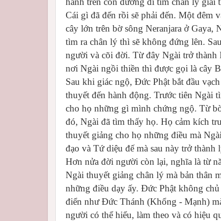
hành trên con đường đi tìm chân lý giải t
Cái gì đã đến rồi sẽ phải đến. Một đêm v
cây lớn trên bờ sông Neranjara ở Gaya, 
tìm ra chân lý thì sẽ không đứng lên. Sau
người và cõi đời. Từ đây Ngài trở thành
nơi Ngài ngồi thiền thì được gọi là cây 
Sau khi giác ngộ, Đức Phật bắt đầu vạch 
thuyết đến hành động. Trước tiên Ngài t
cho họ những gì mình chứng ngộ. Từ bờ 
đó, Ngài đã tìm thấy họ. Họ cảm kích tr
thuyết giảng cho họ những điều mà Ngài 
đạo và Tứ diệu đế mà sau này trở thành l
Hơn nửa đời người còn lại, nghĩa là từ n
Ngài thuyết giảng chân lý mà bản thân m
những điều dạy ấy. Đức Phật không chủ 
điển như Đức Thánh (Khổng - Mạnh) mà c
người có thể hiểu, làm theo và có hiệu 