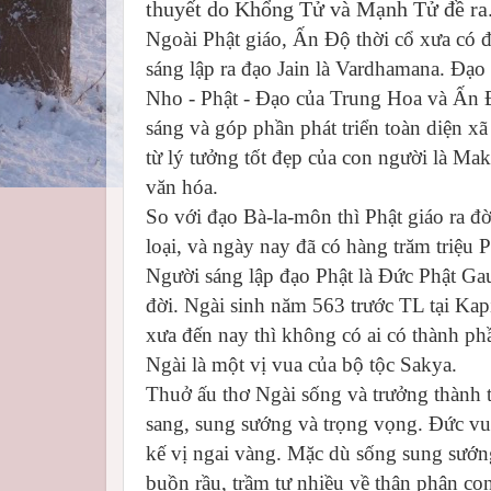
thuyết do Khổng Tử và Mạnh Tử đề ra
Ngoài Phật giáo, Ấn Độ thời cổ xưa có đ
sáng lập ra đạo Jain là Vardhamana. Đạ
Nho - Phật - Đạo của Trung Hoa và Ấn Đ
sáng và góp phần phát triển toàn diện x
từ lý tưởng tốt đẹp của con người là Mak
văn hóa.
So với đạo Bà-la-môn thì Phật giáo ra đ
loại, và ngày nay đã có hàng trăm triệu P
Người sáng lập đạo Phật là Đức Phật Ga
đời. Ngài sinh năm 563 trước TL tại Kapi
xưa đến nay thì không có ai có thành ph
Ngài là một vị vua của bộ tộc Sakya.
Thuở ấu thơ Ngài sống và trưởng thành t
sang, sung sướng và trọng vọng. Đức v
kế vị ngai vàng. Mặc dù sống sung sướn
buồn rầu, trầm tư nhiều về thân phận c