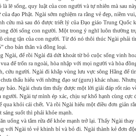
 là lẽ sống, quy luật của con người và tự nhiên mà sau nà
- tử của đạo Phật. Ngài sớm nghiệm ra rằng vẻ đẹp, niềm vui
h cửu mà sau đó được triết lý của Đạo giáo Trung Quốc k
ong đời sống con người. Một trong ý nghĩ luôn thường tr
vô cùng tận của con người. Từ đó nó thôi thúc Ngài phải tì
ổ” cho bản thân và đồng loại.
ng Ngài, để rồi Ngài đã dứt khoát từ bỏ cuộc sống vinh ho
 vua để trốn ra ngoài, hòa nhập với mọi người và hòa đồn
h, cứu người. Ngài đi khắp vùng lưu vực sông Hằng để tì
chưa thấu hiểu với những đạo sư (guru) khác nhau. Nhưn
y bảo. Ngài chưa tìm thấy được một lời giải đáp rốt ráo v
người. Ngài tự mình ép xác, chịu sự khổ hạnh cùng cực 
ể qua khỏi cái chết. Và rồi Ngài hiểu một điều đơn giản r
ết sáng suốt thì phải khỏe mạnh.
ăn uống và tắm rửa để khỏe mạnh trở lại. Thấy Ngài thay 
g với Ngài tỏ vẻ khinh bỉ và bỏ đi. Ngài thành kẻ đơn độ