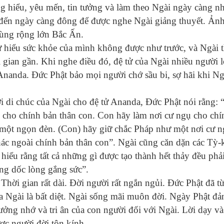
g hiểu, yêu mến, tin tưởng và làm theo Ngài ngày càng nh
m đến ngày càng đông để được nghe Ngài giảng thuyết. Ản
vùng rộng lớn Bắc Ấn.
tự hiểu sức khỏe của mình không được như trước, và Ngài 
i gian gần. Khi nghe điều đó, đệ tử của Ngài nhiều người l
 Ananda. Đức Phật bảo mọi người chớ sầu bi, sợ hãi khi Ng
ời di chúc của Ngài cho đệ tử Ananda, Đức Phật nói rằng:
cho chính bản thân con. Con hãy làm nơi cư ngụ cho chí
một ngọn đèn. (Con) hãy giữ chắc Pháp như một nơi cư n
hác ngoài chính bản thân con”. Ngài cũng căn dặn các Tỳ-
hiểu rằng tất cả những gì được tạo thành hết thảy đều phải
ng dốc lòng gắng sức”.
hời gian rất dài. Đời người rất ngắn ngủi. Đức Phật đã từ
ủa Ngài là bất diệt. Ngài sống mãi muôn đời. Ngày Phật đ
ưởng nhớ và tri ân của con người đối với Ngài. Lời dạy và
ợc người đời tôn kính.