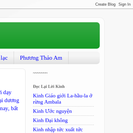
 lạc
Phương Thảo Am
~~~~~~~
Đọc Lại Lời Kinh
i dạy
Kinh Giáo giới La-hầu-la ở
đại dương
rừng Ambala
nay, bất
Kinh Ước nguyện
Kinh Ðại không
Kinh nhập tức xuất tức