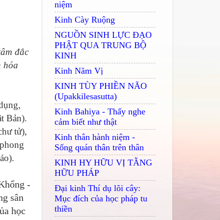
niệm
Kinh Cày Ruộng
NGUỒN SINH LỰC ĐẠO
PHẬT QUA TRUNG BỘ
tâm đắc
KINH
n hóa
Kinh Năm Vị
KINH TÙY PHIỀN NÃO
(Upakkilesasutta)
 dụng,
Kinh Bahiya - Thấy nghe
t Bản).
cảm biết như thật
hư tử),
Kinh thân hành niệm -
i phong
Sống quán thân trên thân
áo).
KINH HY HỮU VỊ TẰNG
HỮU PHÁP
 Khổng -
Đại kinh Thí dụ lõi cây:
ng sân
Mục đích của học pháp tu
thiền
của học