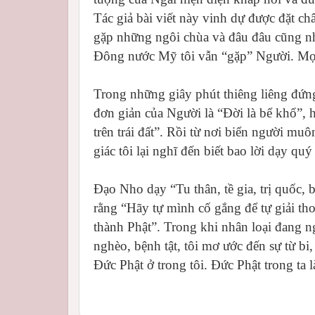
Tác giả bài viết này vinh dự được đặt châ
gặp những ngôi chùa và đâu đâu cũng nh
Đông nước Mỹ tôi vẫn “gặp” Người. Mọi
Trong những giây phút thiêng liêng đứn
đơn giản của Người là “Đời là bể khổ”, 
trên trái đất”. Rồi từ nơi biển người m
giác tôi lại nghĩ đến biết bao lời dạy qu
Đạo Nho dạy “Tu thân, tề gia, trị quốc, 
rằng “Hãy tự mình cố gắng để tự giải th
thành Phật”. Trong khi nhân loại đang 
nghèo, bệnh tật, tôi mơ ước đến sự từ bi
Đức Phật ở trong tôi. Đức Phật trong ta 