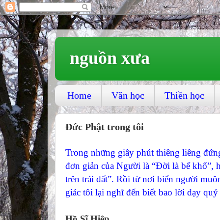
nguồn xưa
Home
Văn học
Thiền học
Đức Phật trong tôi
Trong những giây phút thiêng liêng đứn
đơn giản của Người là “Đời là bể khổ”, 
trên trái đất”. Rồi từ nơi biển người m
giác tôi lại nghĩ đến biết bao lời dạy q
Hồ Sĩ Hiệp