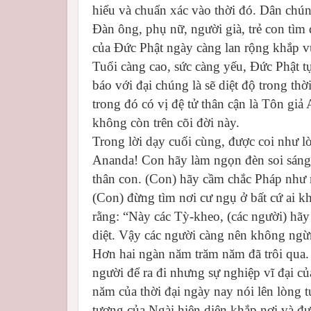
hiểu và chuẩn xác vào thời đó. Dân chún
Đàn ông, phụ nữ, người già, trẻ con tì
của Đức Phật ngày càng lan rộng khắp 
Tuổi càng cao, sức càng yếu, Đức Phật 
báo với đại chúng là sẽ diệt độ trong thờ
trong đó có vị đệ tử thân cận là Tôn giả
không còn trên cõi đời này.
Trong lời dạy cuối cùng, được coi như l
Ananda! Con hãy làm ngọn đèn soi sáng 
thân con. (Con) hãy cầm chắc Pháp như 
(Con) đừng tìm nơi cư ngụ ở bất cứ ai k
rằng: “Này các Tỳ-kheo, (các người) hãy 
diệt. Vậy các người càng nên không ngừ
Hơn hai ngàn năm trăm năm đã trôi qua. T
người để ra đi nhưng sự nghiệp vĩ đại c
năm của thời đại ngày nay nói lên lòng t
tượng của Ngài hiện diện khắp nơi và đư