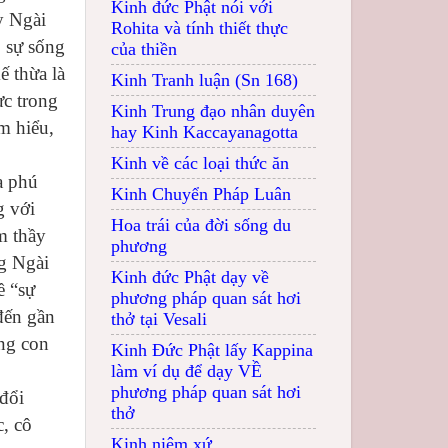
Kinh đức Phật nói với
y Ngài
Rohita và tính thiết thực
, sự sống
của thiền
ế thừa là
Kinh Tranh luận (Sn 168)
ực trong
Kinh Trung đạo nhân duyên
m hiểu,
hay Kinh Kaccayanagotta
Kinh về các loại thức ăn
a phú
Kinh Chuyển Pháp Luân
g với
Hoa trái của đời sống du
m thầy
phương
g Ngài
Kinh đức Phật dạy về
ề “sự
phương pháp quan sát hơi
đến gần
thở tại Vesali
ằng con
Kinh Đức Phật lấy Kappina
làm ví dụ để dạy VỀ
phương pháp quan sát hơi
đổi
thở
c, cô
Kinh niệm xứ