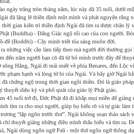
hoát.
ào ngày trăng tròn tháng năm, lúc này đã 35 tuổi, dưới m
Ngài đã lặng lẽ thiền định một mình và phát nguyện rằng 
 thời gian kiên trì thiền định Ngài đã tìm ra được chân lý 
 Phật (Buddha) - Đấng Giác ngộ tối cao của con người. Bó
Bồ-đề (Boddhi) - Cây minh triết tỏa sáng muôn đời.
ra những việc cần làm tiếp theo mà người đời thường gọi l
ìm đến năm người bạn cũ đã từ bỏ mình trước đây để thuy
sông Hằng, Ngài đi mải miết về phía Benares, đến Lộc vi
ước phạm hạnh và lòng từ bi của Ngài. Và bấy giờ Ngài bắ
đã chứng ngộ trong thời gian ngồi thiền. Đó là giáo phá
ý thuyết diệu kỳ và phổ quát của giáo lý Phật giáo.
ăm 45 tuổi trở đi, Đức Phật đã đi khắp mọi miền để giảng 
ình tìm ra cho mọi người, giúp họ hiểu rõ và tự giác làm 
trương “lập ngôn trước thư”. Ngài không soạn thảo sách 
hỉ thuyết giảng những điều mình thấu hiểu và tìm ra. Đ
quả, Ngài dùng ngôn ngữ Pali - một thứ ngôn ngữ thông d