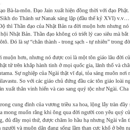
.
ạo Bà-la-môn. Đạo Jain xuất hiện đồng thời với đạo Phật
o Sikh do Thánh sư Nanak sáng lập (đầu thế kỷ XVI) v.v…
ộ thì Thần đạo của Nhật Bản ra đời muộn hơn nhưng nó r
ã hội Nhật Bản. Thần đạo không có triết lý cao siêu mà bắ
ôtô. Đó là sự “chân thành - trong sạch - tự nhiên” trong đ
ời muộn hơn, nhưng nó được coi là một tôn giáo lâu đời c
hật tử trên khắp hành tinh ở mọi quốc gia, lãnh thổ và châ
utama. Sự nghiệp của Ngài thật vĩ đại, tỏa sáng muôn nơi
lavastu. So với các giáo chủ đứng đầu các tôn giáo loài n
ần xuất thân vinh hiển và cao sang quý tộc như Ngài. Cha
rong cung đình của vương triều xa hoa, lộng lẫy tràn đầy 
ua mong muốn rằng khi ông qua đời người con yêu quý củ
g, đủ đầy mọi thứ, được chăm lo hầu hạ nhưng Ngài vẫn 
on người và muôn dân đang sống lầm than cực khổ ở bên n