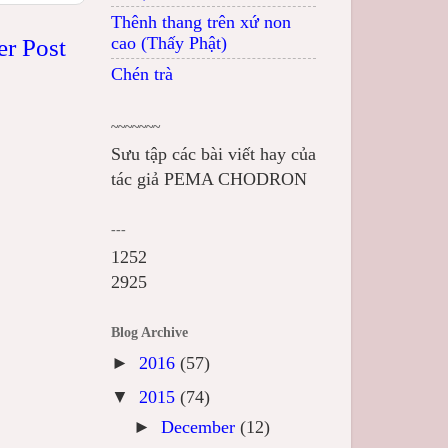
Thênh thang trên xứ non
cao (Thấy Phật)
er Post
Chén trà
~~~~~~~
Sưu tập các bài viết hay của
tác giả PEMA CHODRON
---
1252
2925
Blog Archive
►
2016
(57)
▼
2015
(74)
►
December
(12)