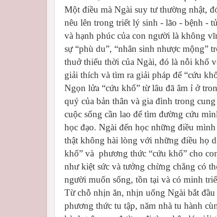
Một điều mà Ngài suy tư thường nhật, đó
nêu lên trong triết lý sinh - lão - bệnh 
và hạnh phúc của con người là không vĩn
sự “phù du”, “nhân sinh nhược mộng” tr
thuở thiếu thời của Ngài, đó là nỗi khổ 
giải thích và tìm ra giải pháp để “cứu kh
Ngọn lửa “cứu khổ” từ lâu đã âm ỉ ở tro
quý của bản thân và gia đình trong cung
cuộc sống cần lao để tìm đường cứu mìn
học đạo. Ngài đến học những điều mình 
thật không hài lòng với những điều họ dạ
khổ” và phương thức “cứu khổ” cho con 
như kiệt sức và tưởng chừng chẳng có th
người muốn sống, tồn tại và có minh tri
Từ chỗ nhịn ăn, nhịn uống Ngài bắt đầu 
phương thức tu tập, năm nhà tu hành cùn